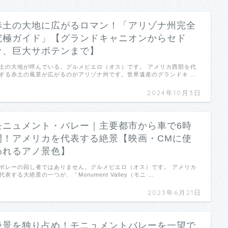
赤土の大地に広がるロマン！「アリゾナ州完全
究極ガイド」【グランドキャニオンからセド
ナ、巨大サボテンまで】
土の大地が呼んでいる。グルメピエロ（オス）です。 アメリカ西部を代
する赤土の風景が広がるのがアリゾナ州です。世界遺産のグランドキ …
2024年10月3日
モニュメント・バレー｜主要都市から車で6時
間！アメリカを代表する絶景【映画・CMに使
われるアノ景色】
ボレーの回し者ではありません。グルメピエロ（オス）です。 アメリカ
代表する大絶景の一つが、「Monument Valley（モニ …
2023年6月21日
絶景を独り占め！モニュメントバレーを一望で