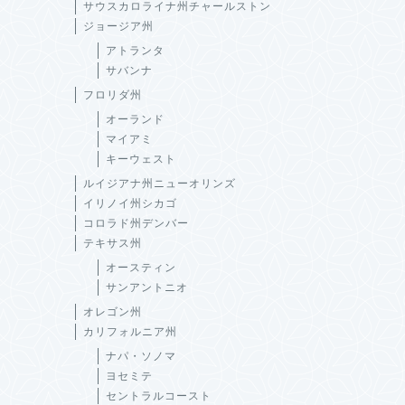
サウスカロライナ州チャールストン
ジョージア州
アトランタ
サバンナ
フロリダ州
オーランド
マイアミ
キーウェスト
ルイジアナ州ニューオリンズ
イリノイ州シカゴ
コロラド州デンバー
テキサス州
オースティン
サンアントニオ
オレゴン州
カリフォルニア州
ナパ・ソノマ
ヨセミテ
セントラルコースト