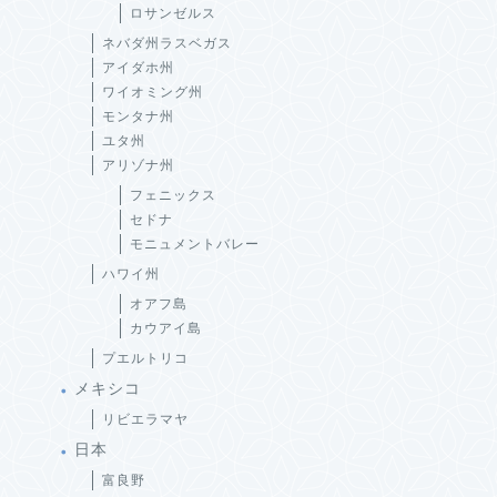
ロサンゼルス
ネバダ州ラスベガス
アイダホ州
ワイオミング州
モンタナ州
ユタ州
アリゾナ州
フェニックス
セドナ
モニュメントバレー
ハワイ州
オアフ島
カウアイ島
プエルトリコ
メキシコ
リビエラマヤ
日本
富良野