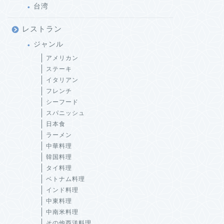
台湾
レストラン
ジャンル
アメリカン
ステーキ
イタリアン
フレンチ
シーフード
スパニッシュ
日本食
ラーメン
中華料理
韓国料理
タイ料理
ベトナム料理
インド料理
中東料理
中南米料理
その他西洋料理