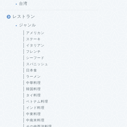
台湾
レストラン
ジャンル
アメリカン
ステーキ
イタリアン
フレンチ
シーフード
スパニッシュ
日本食
ラーメン
中華料理
韓国料理
タイ料理
ベトナム料理
インド料理
中東料理
中南米料理
その他西洋料理