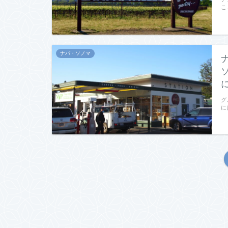
こ
ナパ・ソノマ
グ
に