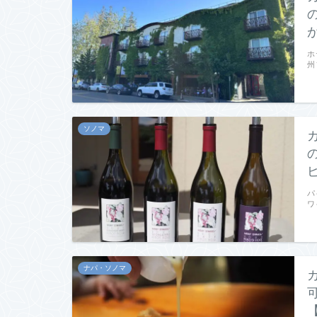
ホ
州
ソノマ
パ
ワ
ナパ・ソノマ