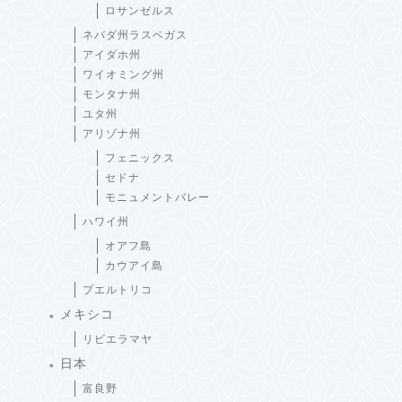
ロサンゼルス
ネバダ州ラスベガス
アイダホ州
ワイオミング州
モンタナ州
ユタ州
アリゾナ州
フェニックス
セドナ
モニュメントバレー
ハワイ州
オアフ島
カウアイ島
プエルトリコ
メキシコ
リビエラマヤ
日本
富良野