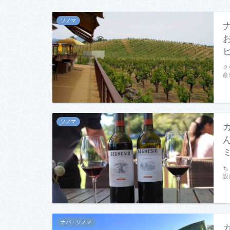
ソノマ
２
産
ソノマ
ち
設
ナパ・ソノマ