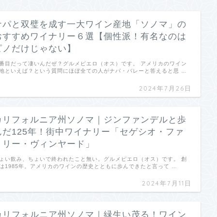
ナパと双璧を成す一大ワイン産地「ソノマ」の
おすすめワイナリー６選【個性派！有名なのは
ピノだけじゃない】
番目だって凄いんだぜ？グルメピエロ（オス）です。 アメリカのワイン
地といえば？という質問にほぼ全ての人がナパ・バレーと答えると思 …
2024年7月26日
カリフォルニア州ソノマ｜ジンファンデルと歩
んだ125年！街中ワイナリー「セゲシオ・ファ
ミリー・ヴィンヤード」
ょい飲み、ちょいで終われたこと無い。グルメピエロ（オス）です。 創
は1985年。アメリカのワインの歴史とともに歩んできたと言って …
2024年7月11日
カリフォルニア州ソノマ｜緑生い茂る！ワイン