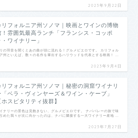
2023年9月22日
カリフォルニア州ソノマ｜映画とワインの博物
館！雰囲気最高ランチ「フランシス・コッポ
ラ・ワイナリー」
リの羽音を聞くとあの曲が頭に流れる！グルメピエロです。 カリフォル
ア州といえば、数々の名作を輩出するハリウッドを代表とする映画！ …
2023年9月4日
カリフォルニア州ソノマ｜秘密の洞窟ワイナリ
ー「ベラ・ヴィンヤーズ＆ワイン・ケーブ」
【ホスピタリティ抜群】
イナリーの景色は見飽きない、グルメピエロです。 ナパバレーの旅で味
占めた我々が次に向かったのは、ナパに隣接する一大ワイナリー産地 …
2023年7月27日