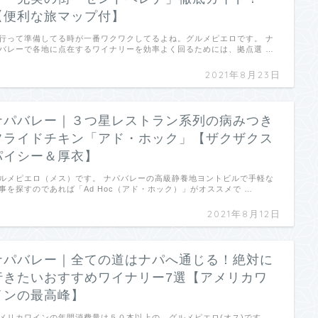
【便利な旅マップ付】
行って準備してる時が一番ワクワクしてるよね。グルメピエロです。 ナ
バレーで各地に点在するワイナリーを効率よく回るためには、拠点選 …
2021年8月23日
ナパバレー｜３つ星レストラン系列の病みつき
フライドチキン「アド・ホック」【ザクザクス
パイシー＆厚衣】
ルメピエロ（メス）です。 ナパバレーの高級静養地ヨントビルで手軽な
事を探すのであれば「Ad Hoc（アド・ホック）」がオススメで …
2021年8月12日
ナパバレー｜全ての道はナパへ通じる！絶対に
行きたいおすすめワイナリー7選【アメリカワ
インの最高峰】
メリカワインの年間消費量は５０本以上の、グルメピエロ(オス)です。