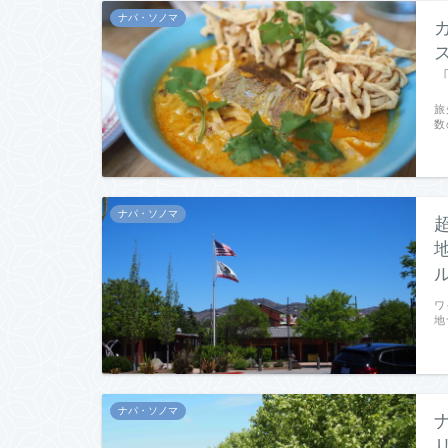
ナパ・ソノマ
旅
数
ナパ・ソノマ
ワ
地
ナパ・ソノマ