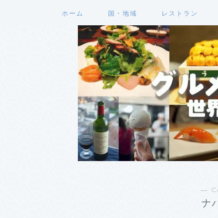
ホーム
国・地域
レストラン
― C
ナ