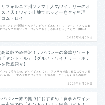
カリフォルニア州ソノマ｜人気ワイナリーのオ
ススメ店！ワイン山地でホッと一息タイ料理
「コム・ロイ」
先でもアジア料理食べちゃう。グルメピエロ（オス）です。 アメリカ有
のワインの産地ソノマ。ワインに合わせる料理ということで、肉料理 …
2023年6月30日
超高級版の軽井沢！ナパバレーの豪華リゾート
地「ヤントビル」【グルメ・ワイナリー・ホテ
ルを徹底紹介】
インって沼だよね。グルメピエロです。 アメリカで最も有名なワイン産
ナパバレー。世界有数のワイナリーを巡る際、どうせなら最高の場所 …
2021年8月29日
ナパバレー旅の拠点におすすめ！食事＆ワイナ
リー充実の街「セントヘレナ」徹底ガイド！