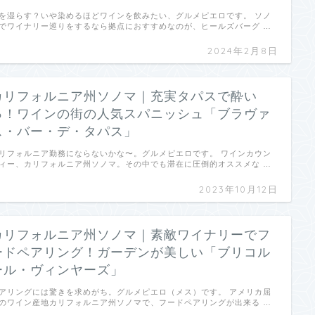
を湿らす？いや染めるほどワインを飲みたい、グルメピエロです。 ソノ
でワイナリー巡りをするなら拠点におすすめなのが、ヒールズバーグ …
2024年2月8日
カリフォルニア州ソノマ｜充実タパスで酔い
っ！ワインの街の人気スパニッシュ「ブラヴァ
ス・バー・デ・タパス」
リフォルニア勤務にならないかな〜。グルメピエロです。 ワインカウン
ィー、カリフォルニア州ソノマ。その中でも滞在に圧倒的オススメな …
2023年10月12日
カリフォルニア州ソノマ｜素敵ワイナリーでフ
ードペアリング！ガーデンが美しい「ブリコル
ール・ヴィンヤーズ」
アリングには驚きを求めがち。グルメピエロ（メス）です。 アメリカ屈
のワイン産地カリフォルニア州ソノマで、フードペアリングが出来る …