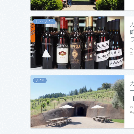
ナパ・ソノマ
ヘ
ニ
ソノマ
ワ
を