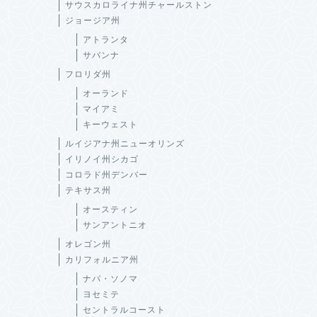
サウスカロライナ州チャールストン
ジョージア州
アトランタ
サバンナ
フロリダ州
オーランド
マイアミ
キーウェスト
ルイジアナ州ニューオリンズ
イリノイ州シカゴ
コロラド州デンバー
テキサス州
オースティン
サンアントニオ
オレゴン州
カリフォルニア州
ナパ・ソノマ
ヨセミテ
セントラルコースト