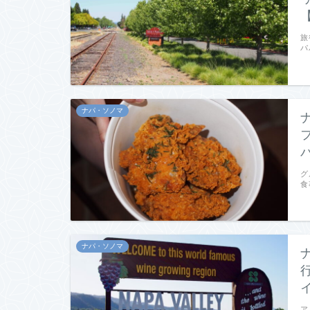
旅
パ
ナパ・ソノマ
グ
食
ナパ・ソノマ
ア