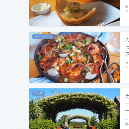
唇
マ
ナパ・ソノマ
カ
テ
ソノマ
ペ
指