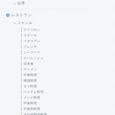
台湾
レストラン
ジャンル
アメリカン
ステーキ
イタリアン
フレンチ
シーフード
スパニッシュ
日本食
ラーメン
中華料理
韓国料理
タイ料理
ベトナム料理
インド料理
中東料理
中南米料理
その他西洋料理