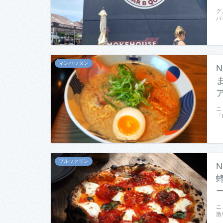
グ
バ
マンハッタン
ニ
「
ブルックリン
ニ
激