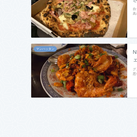
自
高
マンハッタン
グ
思