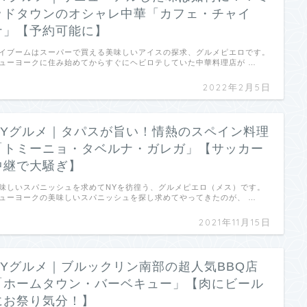
ッドタウンのオシャレ中華「カフェ・チャイ
ナ」【予約可能に】
イブームはスーパーで買える美味しいアイスの探求、グルメピエロです。
ューヨークに住み始めてからすぐにヘビロテしていた中華料理店が …
2022年2月5日
NYグルメ｜タパスが旨い！情熱のスペイン料理
「トミーニョ・タベルナ・ガレガ」【サッカー
中継で大騒ぎ】
味しいスパニッシュを求めてNYを彷徨う、グルメピエロ（メス）です。
ューヨークの美味しいスパニッシュを探し求めてやってきたのが、 …
2021年11月15日
NYグルメ｜ブルックリン南部の超人気BBQ店
「ホームタウン・バーベキュー」【肉にビール
にお祭り気分！】