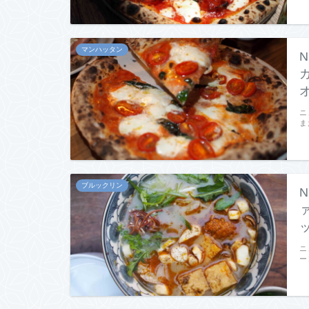
マンハッタン
ニ
ま
ブルックリン
ニ
ー