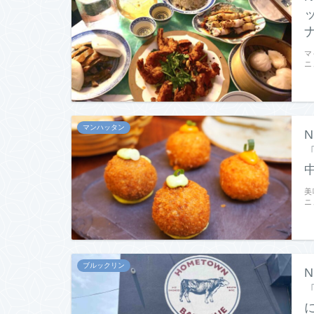
マ
ニ
マンハッタン
美
ニ
ブルックリン