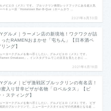
ルメピエロ（メス）です。 ブルックリン南部レッドフックにある超人気
ーベキュー店「Hometown Bar-B-Que（ホームタウ …
2021年6月30日
NYグルメ｜ラーメン店の新境地！ワクワクが詰
まったRAMENおまかせ「屯ちん」【日本酒ペ
アリング】
ューヨークグルメを食べ尽くしたい、グルメピエロ（メス）です。
Ramen Omakase」。インスタグラムでこの文言を見たときに …
2021年6月18日
NYグルメ｜ピザ激戦区ブルックリンの有名店！
蜂蜜入り甘辛ピザが名物「ロベルタス」【ビ
ー・スティング】
ューヨークグルメを食べ尽くしたい、グルメピエロ（メス）です。 ピザ
戦区のブルックリンで、ニューヨークスタイルピザの代表格となる超 …