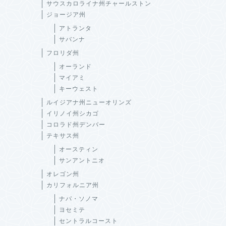
サウスカロライナ州チャールストン
ジョージア州
アトランタ
サバンナ
フロリダ州
オーランド
マイアミ
キーウェスト
ルイジアナ州ニューオリンズ
イリノイ州シカゴ
コロラド州デンバー
テキサス州
オースティン
サンアントニオ
オレゴン州
カリフォルニア州
ナパ・ソノマ
ヨセミテ
セントラルコースト