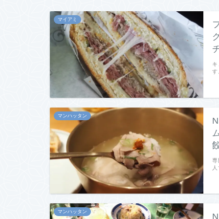
マイアミ
キ
す
マンハッタン
専
人
マンハッタン