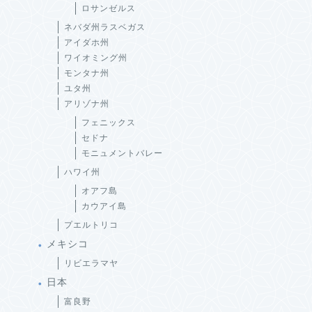
ロサンゼルス
ネバダ州ラスベガス
アイダホ州
ワイオミング州
モンタナ州
ユタ州
アリゾナ州
フェニックス
セドナ
モニュメントバレー
ハワイ州
オアフ島
カウアイ島
プエルトリコ
メキシコ
リビエラマヤ
日本
富良野