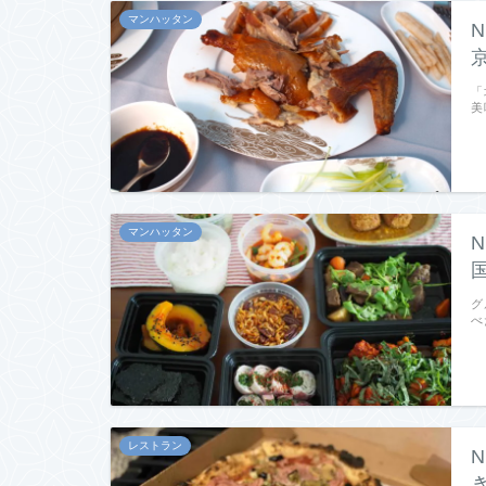
マンハッタン
「
美
マンハッタン
グ
べ
レストラン