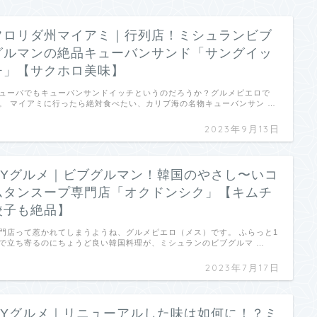
フロリダ州マイアミ｜行列店！ミシュランビブ
グルマンの絶品キューバンサンド「サングイッ
チ」【サクホロ美味】
ューバでもキューバンサンドイッチというのだろうか？グルメピエロで
。 マイアミに行ったら絶対食べたい、カリブ海の名物キューバンサン …
2023年9月13日
NYグルメ｜ビブグルマン！韓国のやさし〜いコ
ムタンスープ専門店「オクドンシク」【キムチ
餃子も絶品】
門店って惹かれてしまうようね、グルメピエロ（メス）です。 ふらっと1
で立ち寄るのにちょうど良い韓国料理が、ミシュランのビブグルマ …
2023年7月17日
NYグルメ｜リニューアルした味は如何に！？ミ