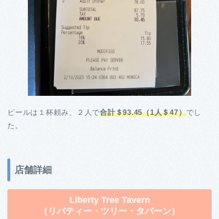
ビールは１杯頼み、２人で
合計＄93.45（1人＄47）
でし
た。
店舗詳細
Liberty Tree Tavern
（リバティー・ツリー・タバーン）