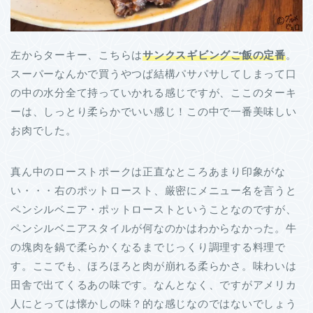
左からターキー、こちらは
サンクスギビングご飯の定番
。
スーパーなんかで買うやつぱ結構パサパサしてしまって口
の中の水分全て持っていかれる感じですが、ここのターキ
ーは、しっとり柔らかでいい感じ！この中で一番美味しい
お肉でした。
真ん中のローストポークは正直なところあまり印象がな
い・・・右のポットロースト、厳密にメニュー名を言うと
ペンシルベニア・ポットローストということなのですが、
ペンシルベニアスタイルが何なのかはわからなかった。牛
の塊肉を鍋で柔らかくなるまでじっくり調理する料理で
す。ここでも、ほろほろと肉が崩れる柔らかさ。味わいは
田舎で出てくるあの味です。なんとなく、ですがアメリカ
人にとっては懐かしの味？的な感じなのではないでしょう