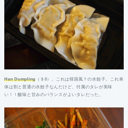
Han Dumpling
（＄8）。これは韓国風？の水餃子。これ単
体は割と普通の水餃子なんだけど、付属のタレが美味
い！！酸味と甘みのバランスがよいタレだった。