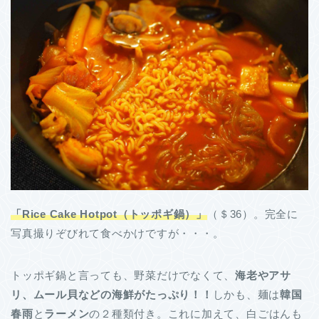
「Rice Cake Hotpot（トッポギ鍋）」
（＄36）。完全に
写真撮りぞびれて食べかけですが・・・。
トッポギ鍋と言っても、野菜だけでなくて、
海老やアサ
リ、ムール貝などの海鮮がたっぷり！！
しかも、麺は
韓国
春雨
と
ラーメン
の２種類付き。これに加えて、白ごはんも