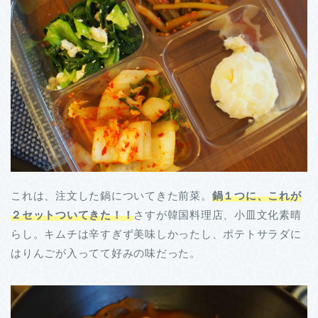
これは、注文した鍋についてきた前菜。
鍋１つに、これが
２セットついてきた！！
さすが韓国料理店、小皿文化素晴
らし。キムチは辛すぎず美味しかったし、ポテトサラダに
はりんごが入ってて好みの味だった。