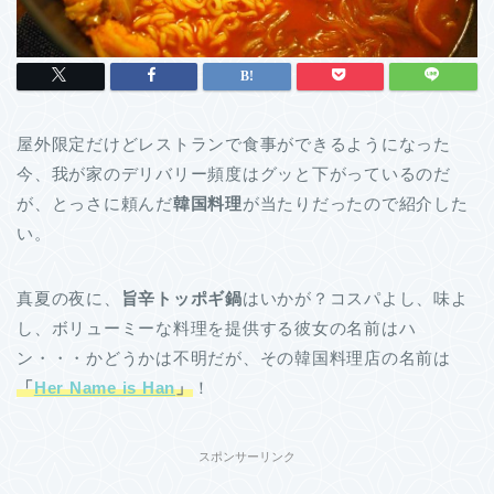
屋外限定だけどレストランで食事ができるようになった
今、我が家のデリバリー頻度はグッと下がっているのだ
が、とっさに頼んだ
韓国料理
が当たりだったので紹介した
い。
真夏の夜に、
旨辛トッポギ鍋
はいかが？コスパよし、味よ
し、ボリューミーな料理を提供する彼女の名前はハ
ン・・・かどうかは不明だが、その韓国料理店の名前は
「
Her Name is Han
」
！
スポンサーリンク