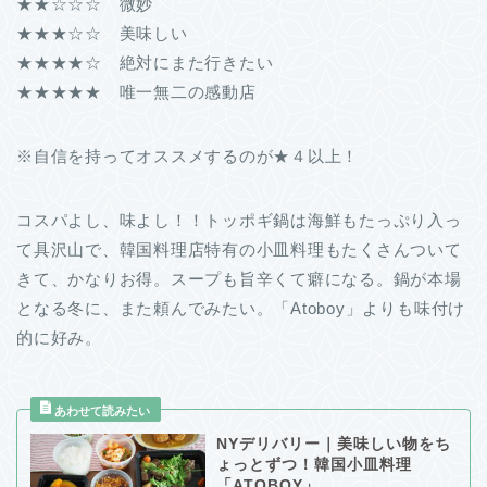
★★☆☆☆ 微妙
★★★☆☆ 美味しい
★★★★☆ 絶対にまた行きたい
★★★★★ 唯一無二の感動店
※自信を持ってオススメするのが★４以上！
コスパよし、味よし！！トッポギ鍋は海鮮もたっぷり入っ
て具沢山で、韓国料理店特有の小皿料理もたくさんついて
きて、かなりお得。スープも旨辛くて癖になる。鍋が本場
となる冬に、また頼んでみたい。「Atoboy」よりも味付け
的に好み。
NYデリバリー｜美味しい物をち
ょっとずつ！韓国小皿料理
「ATOBOY」