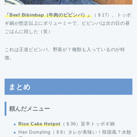
「Beef Bibimbap（牛肉のビビンバ）」
（＄17）。トッポ
ギ鍋が想定以上にボリューミーで、ビビンバは次の日の昼
ごはんに回した（笑）
これは王道ビビンバ。野菜が７種類も入っているのが特
徴。
まとめ
頼んだメニュー
Rice Cake Hotpot
（＄36）旨辛トッポギ鍋
Han Dumpling（＄8）タレが美味い！韓国風？水餃