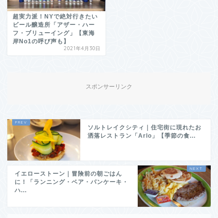
超実力派！NYで絶対行きたい
ビール醸造所「アザー・ハー
フ・ブリューイング」【東海
岸No1の呼び声も】
2021年4月30日
スポンサーリンク
ソルトレイクシティ｜住宅街に現れたお
洒落レストラン「Arlo」【季節の食...
イエローストーン｜冒険前の朝ごはん
に！「ランニング・ベア・パンケーキ・
ハ...