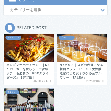
RELATED POST
ポートランド
ブルックリン
オレゴン州ポートランド｜No.
NYグルメ｜ロゼの代替になる
１バーガーを食らう！主役級
新興クラフトビール！女性醸
ポテトも必食の「PDXスライ
造家による女子ウケ必至ブル
ダーズ」【デブ飯】
ワリー「TALEA」
2021年9月17日
2021年10月1日
ブルワリー