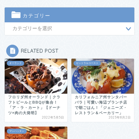
カテゴリー
RELATED POST
オーランド
セントラルコースト
フロリダ州オーランド｜クラ
カリフォルニア州サンタバー
フトビールとBBQが集合！
バラ｜可愛い海辺ブランチ店
「ア・ラ・カート」【ドーナ
で朝ごはん！「ジェニーズ・
ツ×肉の大発明】
レストラン＆ベーカリー」
2022年5月5日
2023年8月2日
マンハッタン