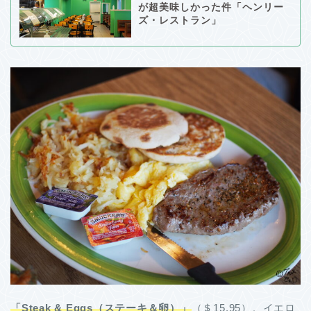
が超美味しかった件「ヘンリー
ズ・レストラン」
「Steak & Eggs（ステーキ＆卵）」
（＄15.95）。イエロ