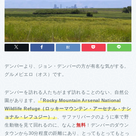
デンバーより、ジョン・デンバーの方が有名な気がする。
グルメピエロ（オス）です。
デンバーを訪れる人たちがまず訪れることのない、自然公
園があります。
「Rocky Mountain Arsenal National
Wildlife Refuge（ロッキーマウンテン・アーセナル・ナシ
ョナル・レフュジー）」
、サファリパークのように車で野
生動物を見て回れるのに、なんと
無料
！デンバーのダウン
タウンから30分程度の距離にあり、とってもとってもとっ