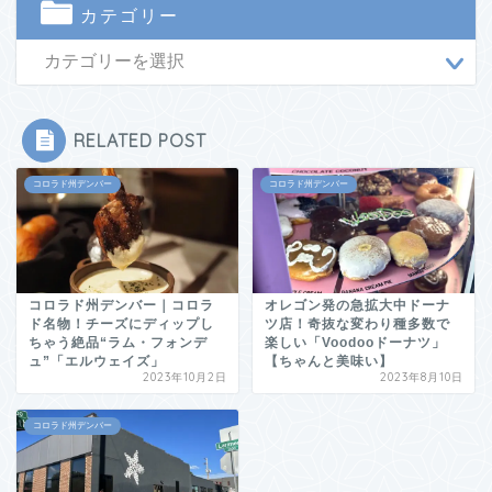
カテゴリー
RELATED POST
コロラド州デンバー
コロラド州デンバー
コロラド州デンバー｜コロラ
オレゴン発の急拡大中ドーナ
ド名物！チーズにディップし
ツ店！奇抜な変わり種多数で
ちゃう絶品“ラム・フォンデ
楽しい「Voodooドーナツ」
ュ”「エルウェイズ」
【ちゃんと美味い】
2023年10月2日
2023年8月10日
コロラド州デンバー