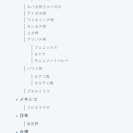
ネバダ州ラスベガス
アイダホ州
ワイオミング州
モンタナ州
ユタ州
アリゾナ州
フェニックス
セドナ
モニュメントバレー
ハワイ州
オアフ島
カウアイ島
プエルトリコ
メキシコ
リビエラマヤ
日本
富良野
台湾