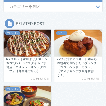
RELATED POST
マンハッタン
ハワイ州
NYグルメ｜深皿より人気！シ
ハワイ州オアフ島｜日本から
カゴ"タバーン"スタイルピザ
の朝着で直行したいブランチ
旨店「エメッツ・オン・グロ
「ココ・ヘッド・カフェ」
ーブ」【薄生地ガリっ】
【アメリカンデブ飯を食お
う！】
2023年4月15日
2024年11月7日
マンハッタン