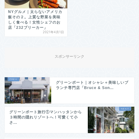
NYグルメ｜太らないアメリカ
飯その２。上質な野菜を美味
しく食べる！女性シェフのお
店「232ブリーカー」
2021年4月1日
スポンサーリンク
グリーンポート｜オシャレ＋美味しいブ
ランチ専門店「Bruce & Son...
グリーンポート旅行①マンハッタンから
３時間の隠れリゾートへ！可愛くて小
さ...