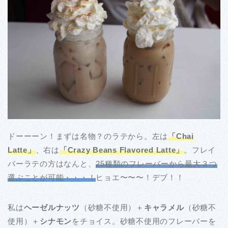
ドーーーン！まずは名物？のラテから。左は
「Chai
Latte」
、右は
「Crazy Beans Flavored Latte」
。フレイ
バーラテの方はなんと、
25種類のフレーバーから最大３つ
選ぶことが可能・・・！
ヒョエ〜〜〜！デブ！！
私は
ヘーゼルナッツ
（砂糖不使用）＋
キャラメル
（砂糖不
使用）＋
シナモン
をチョイス。砂糖不使用のフレーバーを