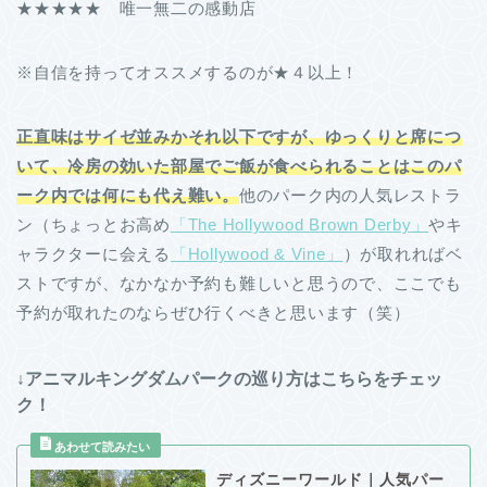
★★★★★ 唯一無二の感動店
※自信を持ってオススメするのが★４以上！
正直味はサイゼ並みかそれ以下ですが、ゆっくりと席につ
いて、冷房の効いた部屋でご飯が食べられることはこのパ
ーク内では何にも代え難い。
他のパーク内の人気レストラ
ン（ちょっとお高め
「The Hollywood Brown Derby」
やキ
ャラクターに会える
「Hollywood & Vine」
）が取れればベ
ストですが、なかなか予約も難しいと思うので、ここでも
予約が取れたのならぜひ行くべきと思います（笑）
↓アニマルキングダムパークの巡り方はこちらをチェッ
ク！
ディズニーワールド｜人気パー