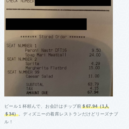
ビール１杯頼んで、お会計はチップ前
＄67.94（1人
＄34）
。ディズニーの着席レストランだけどリーズナブ
ル！