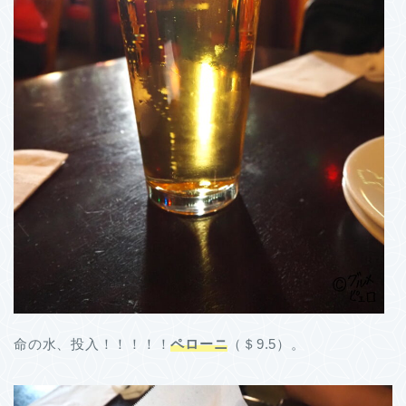
命の水、投入！！！！！
ペローニ
（＄9.5）。