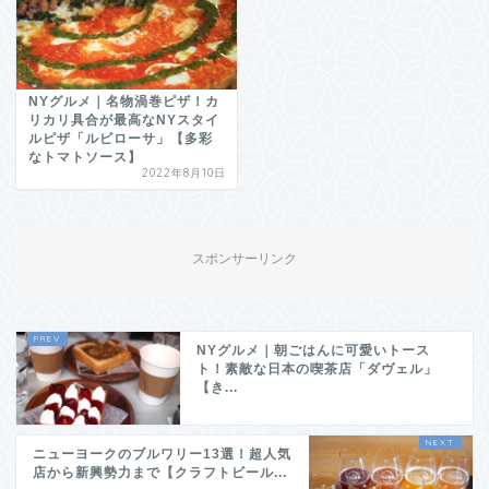
NYグルメ｜名物渦巻ピザ！カ
リカリ具合が最高なNYスタイ
ルピザ「ルビローサ」【多彩
なトマトソース】
2022年8月10日
スポンサーリンク
NYグルメ｜朝ごはんに可愛いトース
ト！素敵な日本の喫茶店「ダヴェル」
【き...
ニューヨークのブルワリー13選！超人気
店から新興勢力まで【クラフトビール...