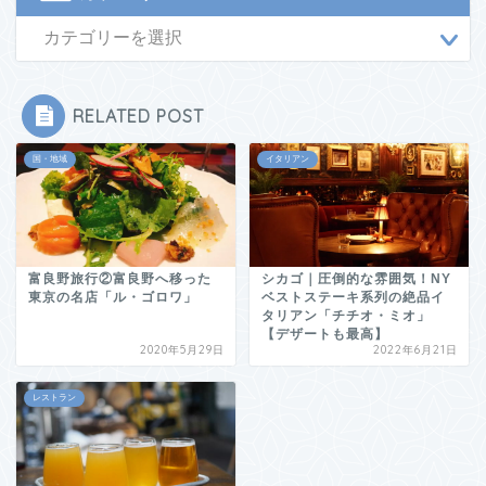
RELATED POST
国・地域
イタリアン
富良野旅行②富良野へ移った
シカゴ｜圧倒的な雰囲気！NY
東京の名店「ル・ゴロワ」
ベストステーキ系列の絶品イ
タリアン「チチオ・ミオ」
【デザートも最高】
2020年5月29日
2022年6月21日
レストラン