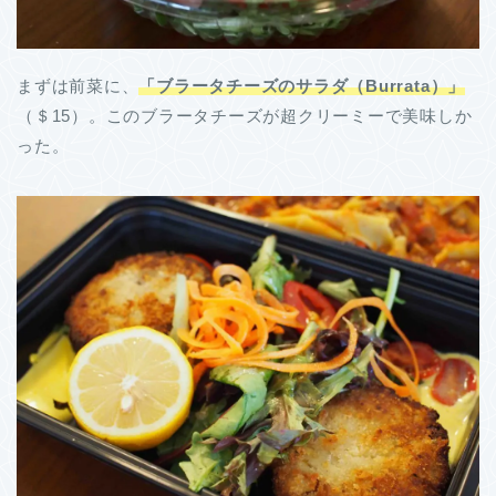
まずは前菜に、
「ブラータチーズのサラダ（Burrata）」
（＄15）。このブラータチーズが超クリーミーで美味しか
った。