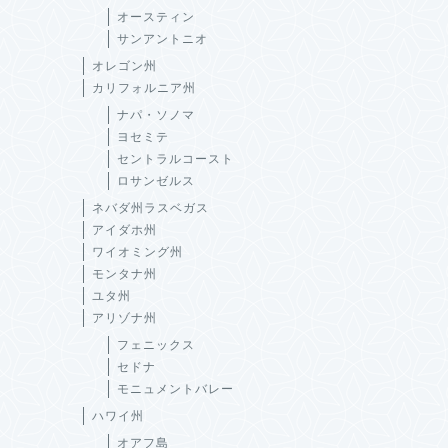
オースティン
サンアントニオ
オレゴン州
カリフォルニア州
ナパ・ソノマ
ヨセミテ
セントラルコースト
ロサンゼルス
ネバダ州ラスベガス
アイダホ州
ワイオミング州
モンタナ州
ユタ州
アリゾナ州
フェニックス
セドナ
モニュメントバレー
ハワイ州
オアフ島