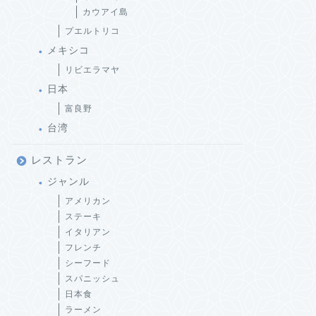
カウアイ島
プエルトリコ
メキシコ
リビエラマヤ
日本
富良野
台湾
レストラン
ジャンル
アメリカン
ステーキ
イタリアン
フレンチ
シーフード
スパニッシュ
日本食
ラーメン