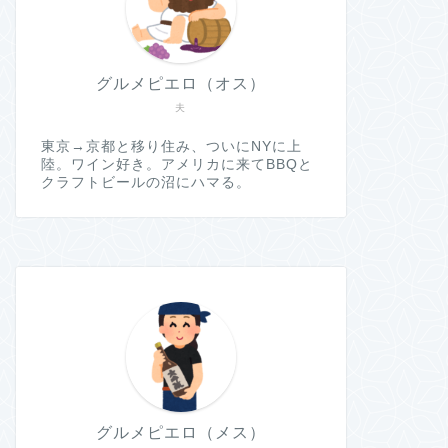
グルメピエロ（オス）
夫
東京→京都と移り住み、ついにNYに上
陸。ワイン好き。アメリカに来てBBQと
クラフトビールの沼にハマる。
グルメピエロ（メス）