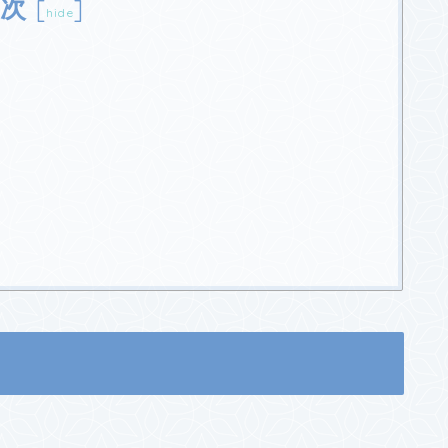
次
[
]
hide