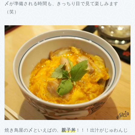
〆が準備される時間も、きっちり目で見て楽しみます
（笑）
焼き鳥屋の〆といえばの、
親子丼
！！！出汁がじゅわんじ