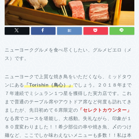
ニューヨークグルメを食べ尽くしたい、グルメピエロ（メ
ス）です。
ニューヨークで上質な焼き鳥をいただくなら、ミッドタウ
ンにある
「Torishin（鳥心）」
でしょう。２０１８年まで
７年連続でミシュラン１つ星を獲得した実力店です。これ
まで普通のテーブル席やアウトドア席など何度も訪れてき
ましたが、先日初めて６席限定の
「セレクトカウンター」
なる席でコースを堪能し、大感動。失礼ながら、印象が１
８０度変わりました！！希少部位の串や焼き魚、〆のつけ
麺など、ここでしか味わえないメニューも多数！！私は本