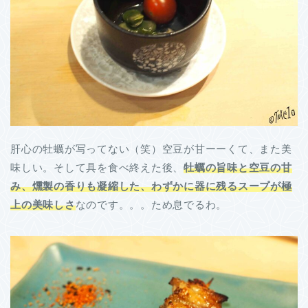
肝心の牡蠣が写ってない（笑）空豆が甘ーーくて、また美
味しい。そして具を食べ終えた後、
牡蠣の旨味と空豆の甘
み、燻製の香りも凝縮した、わずかに器に残るスープが極
上の美味しさ
なのです。。。ため息でるわ。