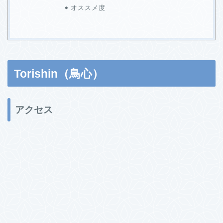
オススメ度
Torishin（鳥心）
アクセス