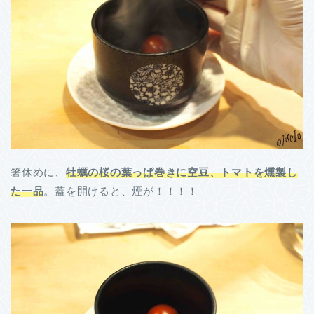
箸休めに、
牡蠣の桜の葉っぱ巻きに空豆、トマトを燻製し
た一品
。蓋を開けると、煙が！！！！