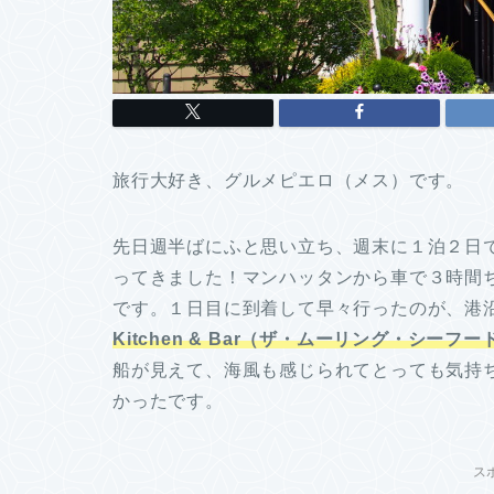
旅行大好き、グルメピエロ（メス）です。
先日週半ばにふと思い立ち、週末に１泊２日
ってきました！マンハッタンから車で３時間
です。１日目に到着して早々行ったのが、港
Kitchen & Bar（ザ・ムーリング・シー
船が見えて、海風も感じられてとっても気持
かったです。
ス