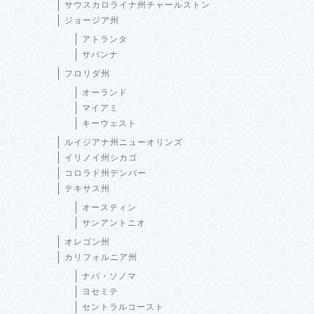
サウスカロライナ州チャールストン
ジョージア州
アトランタ
サバンナ
フロリダ州
オーランド
マイアミ
キーウェスト
ルイジアナ州ニューオリンズ
イリノイ州シカゴ
コロラド州デンバー
テキサス州
オースティン
サンアントニオ
オレゴン州
カリフォルニア州
ナパ・ソノマ
ヨセミテ
セントラルコースト