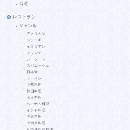
台湾
レストラン
ジャンル
アメリカン
ステーキ
イタリアン
フレンチ
シーフード
スパニッシュ
日本食
ラーメン
中華料理
韓国料理
タイ料理
ベトナム料理
インド料理
中東料理
中南米料理
その他西洋料理