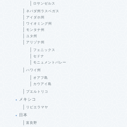
ロサンゼルス
ネバダ州ラスベガス
アイダホ州
ワイオミング州
モンタナ州
ユタ州
アリゾナ州
フェニックス
セドナ
モニュメントバレー
ハワイ州
オアフ島
カウアイ島
プエルトリコ
メキシコ
リビエラマヤ
日本
富良野