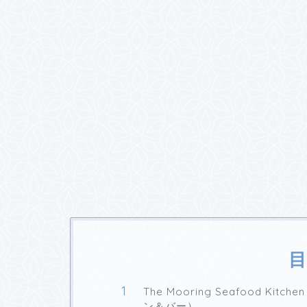
目
The Mooring Seafood K
ン＆バー）