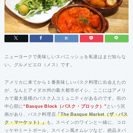
ニューヨークで美味しいスパニッシュを私達はまだ知らな
い。グルメピエロ（メス）です。
アメリカに来てから１番美味しいバスク料理に出会えたの
が、なんとアイダホ州の最大都市ボイシ。ここにはアメリ
カで最大規模のバスク人コミュニティがあるのです。街の
中心部に
“Basque Block（バスク・ブロック）”
という区
画があり、バスク料理店
「
The Basque Market（ザ・バス
ク・マーケット）」
も。スペインのワインと一緒に、コロ
ッケやミートボール、スペイン風オムレツなど、絶品タパ