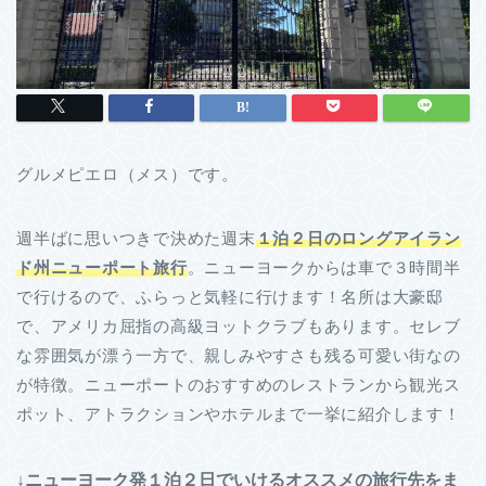
グルメピエロ（メス）です。
週半ばに思いつきで決めた週末
１泊２日のロングアイラン
ド州ニューポート旅行
。ニューヨークからは車で３時間半
で行けるので、ふらっと気軽に行けます！名所は大豪邸
で、アメリカ屈指の高級ヨットクラブもあります。セレブ
な雰囲気が漂う一方で、親しみやすさも残る可愛い街なの
が特徴。ニューポートのおすすめのレストランから観光ス
ポット、アトラクションやホテルまで一挙に紹介します！
↓ニューヨーク発１泊２日でいけるオススメの旅行先をま