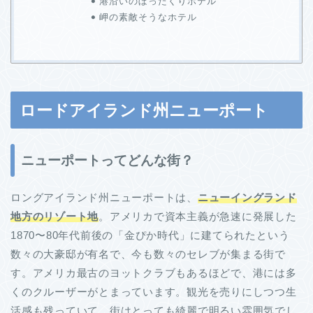
港沿いのぼったくりホテル
岬の素敵そうなホテル
ロードアイランド州ニューポート
ニューポートってどんな街？
ロングアイランド州ニューポートは、
ニューイングランド
地方のリゾート地
。アメリカで資本主義が急速に発展した
1870〜80年代前後の「金ぴか時代」に建てられたという
数々の大豪邸が有名で、今も数々のセレブが集まる街で
す。アメリカ最古のヨットクラブもあるほどで、港には多
くのクルーザーがとまっています。観光を売りにしつつ生
活感も残っていて、街はとっても綺麗で明るい雰囲気でし