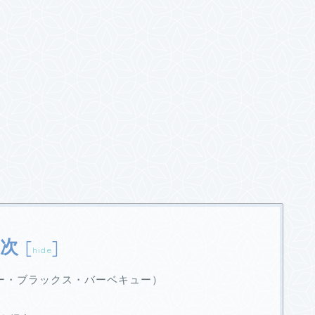
次
[
]
hide
ue（テリー・ブラックス・バーベキュー）