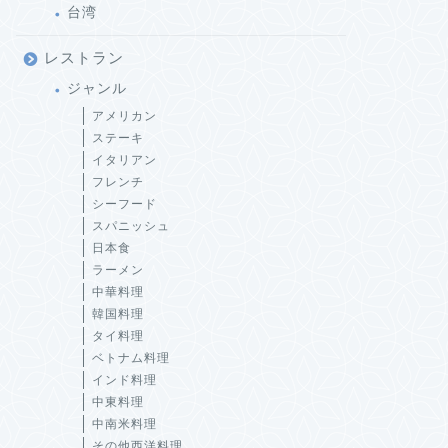
台湾
レストラン
ジャンル
アメリカン
ステーキ
イタリアン
フレンチ
シーフード
スパニッシュ
日本食
ラーメン
中華料理
韓国料理
タイ料理
ベトナム料理
インド料理
中東料理
中南米料理
その他西洋料理