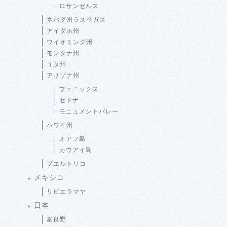
ロサンゼルス
ネバダ州ラスベガス
アイダホ州
ワイオミング州
モンタナ州
ユタ州
アリゾナ州
フェニックス
セドナ
モニュメントバレー
ハワイ州
オアフ島
カウアイ島
プエルトリコ
メキシコ
リビエラマヤ
日本
富良野