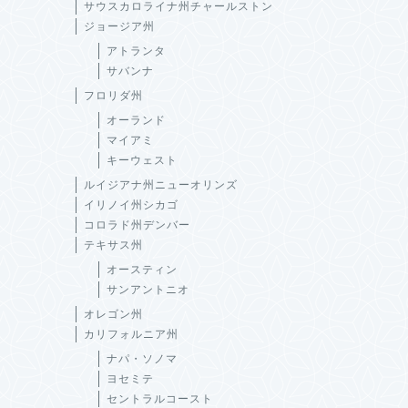
サウスカロライナ州チャールストン
ジョージア州
アトランタ
サバンナ
フロリダ州
オーランド
マイアミ
キーウェスト
ルイジアナ州ニューオリンズ
イリノイ州シカゴ
コロラド州デンバー
テキサス州
オースティン
サンアントニオ
オレゴン州
カリフォルニア州
ナパ・ソノマ
ヨセミテ
セントラルコースト