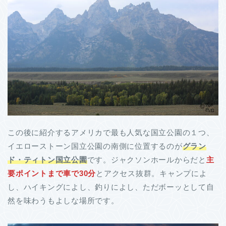
この後に紹介するアメリカで最も人気な国立公園の１つ、
イエローストーン国立公園の南側に位置するのが
グラン
ド・ティトン国立公園
です。ジャクソンホールからだと
主
要ポイントまで車で30分
とアクセス抜群。キャンプによ
し、ハイキングによし、釣りによし、ただボーッとして自
然を味わうもよしな場所です。