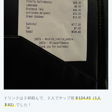
ドリンクは２杯頼んで、２人でチップ前
＄124.43（1人
＄62）
でした！