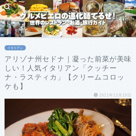
イタリアン
アリゾナ州セドナ｜凝った前菜が美味
しい！人気イタリアン「クッチー
ナ・ラスティカ」【クリームコロッ
ケも】
2021年12月15日