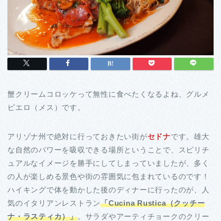
蟹クリームコロッケって無性に食べたくなるよね、グルメ
ピエロ（メス）です。
アリゾナ州で絶対に行っておきたい街が
セドナ
です。
雄大
な自然のパワーを吸収できる場所ということで、スピリチ
ュアルなイメージを勝手にしてしまっていましたが、多く
の人が楽しめる景色や街の雰囲気に包まれているのです！
ハイキングで体を動かした後のディナーに行ったのが、人
気のイタリアンレストラン
「
Cucina Rustica（クッチー
ナ・ラスティカ）」
。サラダやアーティチョークのクリー