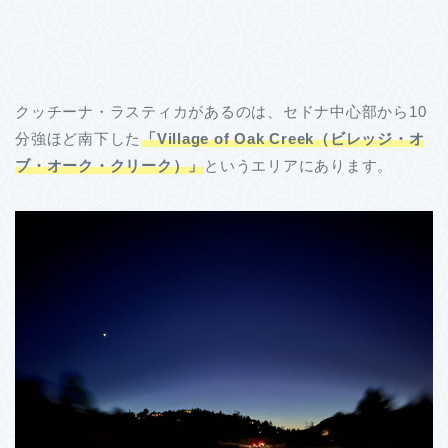
クッチーナ・ラスティカがあるのは、セドナ中心部から10
分強ほど南下した
「Village of Oak Creek（ビレッジ・オ
ブ・オーク・クリーク）」
というエリアにあります。